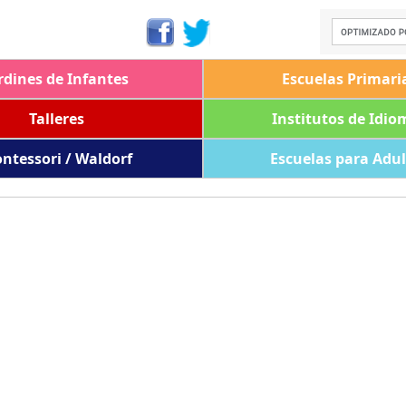
rdines de Infantes
Escuelas Primari
Talleres
Institutos de Idio
ntessori / Waldorf
Escuelas para Adu